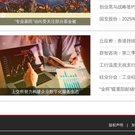
创业黑马战略签约
国安股份：2025
“专业基民”动向受关注部分基金被
丘应桦：香港持续
群智咨询：第三季
工行温度天祝支
硅业分会：工业
“金晖”暖重阳邮
上交所努力构建企业数字化服务生态
版权声明 | 