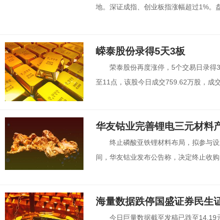
地。深证成指、创业板指涨幅超过1%。盘
嵘泰股份录得5天3板
荣泰股份再度涨停，5个交易日录得3个
至11点，该股今日成交759.62万股，成交额1
华友钴业完善锂电三元材料产
终止磷酸亚铁锂材料布局，拟参与设
间，华友钴业发布公告称，决定终止收购内
海量数据跌停国盛证券民生
今日巨量数据截至发稿已跌至14.19元