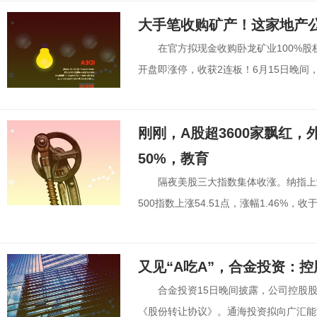
大手笔收购矿产！这家地产
在官方拟现金收购卧龙矿业100%
开盘即涨停，收获2连板！6月15日晚间，
刚刚，A股超3600家飘红，
50%，教育
隔夜美股三大指数集体收涨。纳指上涨27
500指数上涨54.51点，涨幅1.46%，收于.
又见“A吃A”，合金投资：
合金投资15日晚间披露，公司控股股东
《股份转让协议》。通海投资拟向广汇能源