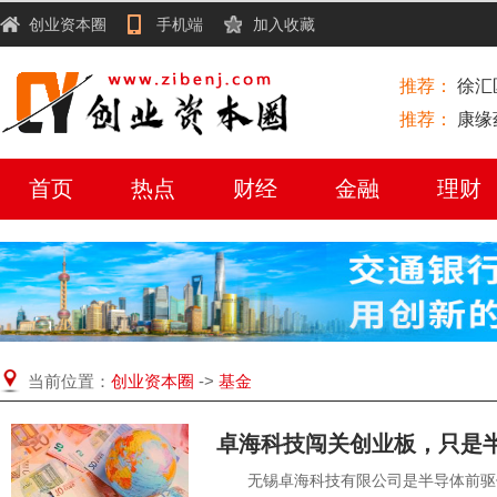
创业资本圈
手机端
加入收藏
推荐：
徐汇
推荐：
康缘
首页
热点
财经
金融
理财
当前位置：
创业资本圈
->
基金
卓海科技闯关创业板，只是半
无锡卓海科技有限公司是半导体前驱体